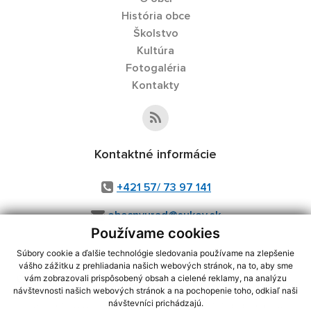
História obce
Školstvo
Kultúra
Fotogaléria
Kontakty
Kontaktné informácie
+421 57/ 73 97 141
obecnyurad@sukov.sk
Používame cookies
Súbory cookie a ďalšie technológie sledovania používame na zlepšenie
vášho zážitku z prehliadania našich webových stránok, na to, aby sme
využite možnosť získavania aktuálnych informácií s využitím RSS
,
vám zobrazovali prispôsobený obsah a cielené reklamy, na analýzu
CMS systém (redakčný) systém ECHELON 2,
Mapa stránok
,
web portál
,
návštevnosti našich webových stránok a na pochopenie toho, odkiaľ naši
návštevníci prichádzajú.
webhosting
,
webex.digital, s.r.o.
,
domény
,
registrácia domény
,