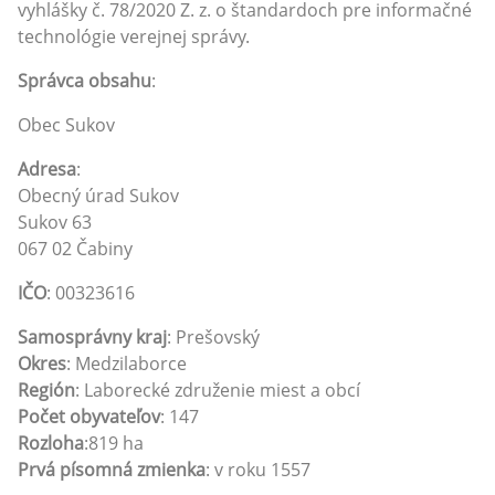
vyhlášky č. 78/2020 Z. z. o štandardoch pre informačné
technológie verejnej správy.
Správca obsahu
:
Obec Sukov
Adresa
:
Obecný úrad Sukov
Sukov 63
067 02 Čabiny
IČO
: 00323616
Samosprávny kraj
: Prešovský
Okres
: Medzilaborce
Región
: Laborecké združenie miest a obcí
Počet obyvateľov
: 147
Rozloha
:819 ha
Prvá písomná zmienka
: v roku 1557