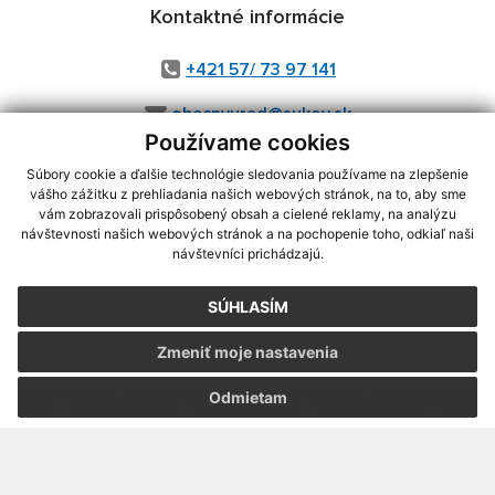
Kontaktné informácie
+421 57/ 73 97 141
obecnyurad@sukov.sk
Používame cookies
Súbory cookie a ďalšie technológie sledovania používame na zlepšenie
vášho zážitku z prehliadania našich webových stránok, na to, aby sme
využite možnosť získavania aktuálnych informácií s využitím RSS
,
vám zobrazovali prispôsobený obsah a cielené reklamy, na analýzu
CMS systém (redakčný) systém ECHELON 2,
Mapa stránok
,
web portál
,
návštevnosti našich webových stránok a na pochopenie toho, odkiaľ naši
návštevníci prichádzajú.
webhosting
,
webex.digital, s.r.o.
,
domény
,
registrácia domény
,
spoločnosť webex.digital, s.r.o.
,
technický prevádzkovateľ
SÚHLASÍM
Posledná aktualizácia:
23.07.2026
Zmeniť moje nastavenia
Vytlačiť stránku
|
Vyhlásenie o prístupnosti
Autorské práva
|
Cookies
Odmietam
webdesign
|