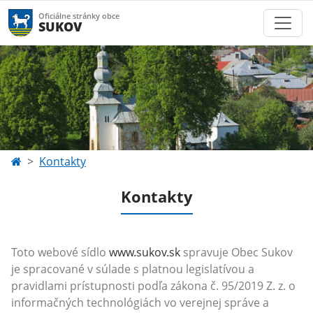
Oficiálne stránky obce
SUKOV
Kontakty
Kontakty
Toto webové sídlo
www.sukov.sk
spravuje Obec Sukov
je spracované v súlade s platnou legislatívou a
pravidlami prístupnosti podľa zákona č. 95/2019 Z. z. o
informačných technológiách vo verejnej správe a