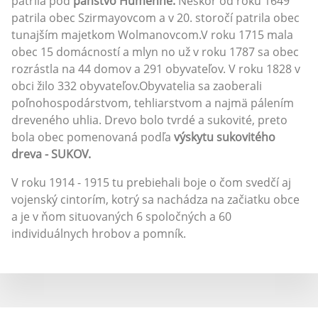
patrila pod
panstvo Humenné.
Neskôr od roku 1649
patrila obec Szirmayovcom a v 20. storočí patrila obec
tunajším majetkom Wolmanovcom.V roku 1715 mala
obec 15 domácností a mlyn no už v roku 1787 sa obec
rozrástla na 44 domov a 291 obyvateľov. V roku 1828 v
obci žilo 332 obyvateľov.Obyvatelia sa zaoberali
poľnohospodárstvom, tehliarstvom a najmä pálením
dreveného uhlia. Drevo bolo tvrdé a sukovité, preto
bola obec pomenovaná podľa
výskytu sukovitého
dreva - SUKOV.
V roku 1914 - 1915 tu prebiehali boje o čom svedčí aj
vojenský cintorím, kotrý sa nachádza na začiatku obce
a je v ňom situovaných 6 spoločných a 60
individuálnych hrobov a pomník.