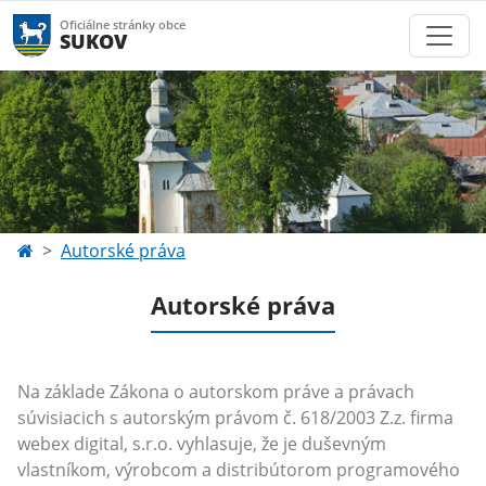
Oficiálne stránky obce
SUKOV
Autorské práva
Autorské práva
Na základe Zákona o autorskom práve a právach
súvisiacich s autorským právom č. 618/2003 Z.z. firma
webex digital, s.r.o. vyhlasuje, že je duševným
vlastníkom, výrobcom a distribútorom programového